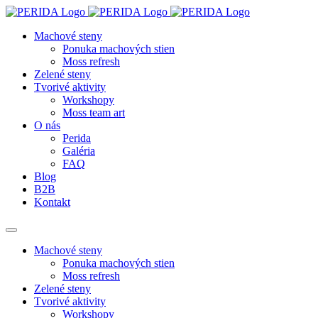
Machové steny
Ponuka machových stien
Moss refresh
Zelené steny
Tvorivé aktivity
Workshopy
Moss team art
O nás
Perida
Galéria
FAQ
Blog
B2B
Kontakt
Machové steny
Ponuka machových stien
Moss refresh
Zelené steny
Tvorivé aktivity
Workshopy