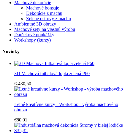
Machové dekorácie
Machové bonsaje
Dekorácie z machu
Zelené ostrovy z machu
Ambientné 3D obrazy
Machové sety na vlastnú výrobu
Darčekové poukážky
Workshopy (kurzy)
Novinky
3D Machová futbalová lopta zelená P60
€-430,50
Letné kreatívne kurzy - Workshop - výroba machového
obrazu
€80,01