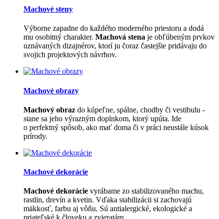
Machové steny
Výborne zapadne do každého moderného priestoru a dodá
mu osobitný charakter.
Machová stena
je obľúbeným prvkov
uznávaných dizajnérov, ktorí ju čoraz častejšie pridávaju do
svojich projektových návrhov.
Machové obrazy
Machový obraz
do kúpeľne, spálne, chodby či vestibulu -
stane sa jeho výrazným doplnkom, ktorý upúta. Ide
o perfektný spôsob, ako mať doma či v práci neustále kúsok
prírody.
Machové dekorácie
Machové dekorácie
vyrábame zo stabilizovaného machu,
rastlin, drevín a kvetin. Vďaka stabilizácii si zachovajú
mäkkosť, farbu aj vôňu. Sú antialergické, ekologické a
priateľské k človeku a zvieratám.