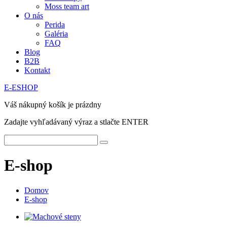
Moss team art
O nás
Perida
Galéria
FAQ
Blog
B2B
Kontakt
E-ESHOP
Váš nákupný košík je prázdny
Zadajte vyhľadávaný výraz a stlačte ENTER
E-shop
Domov
E-shop