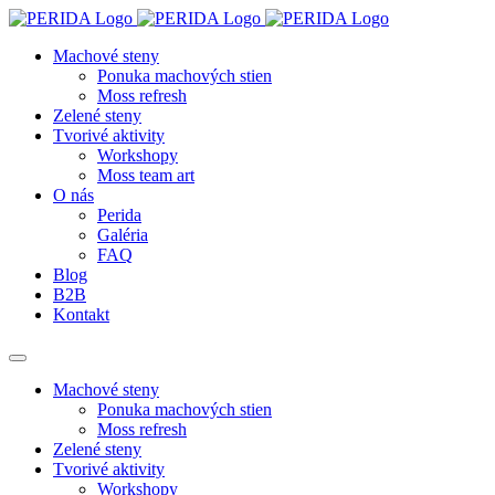
Machové steny
Ponuka machových stien
Moss refresh
Zelené steny
Tvorivé aktivity
Workshopy
Moss team art
O nás
Perida
Galéria
FAQ
Blog
B2B
Kontakt
Machové steny
Ponuka machových stien
Moss refresh
Zelené steny
Tvorivé aktivity
Workshopy