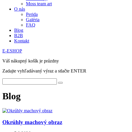
Moss team art
O nás
Perida
Galéria
FAQ
Blog
B2B
Kontakt
E-ESHOP
Váš nákupný košík je prázdny
Zadajte vyhľadávaný výraz a stlačte ENTER
Blog
Okrúhly machový obraz