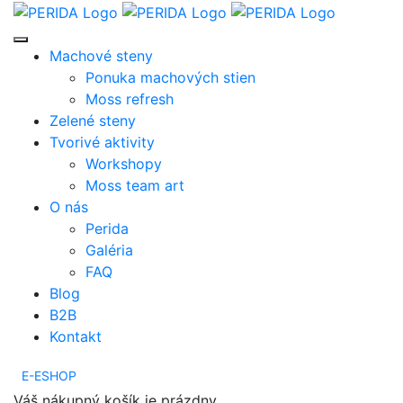
Machové steny
Ponuka machových stien
Moss refresh
Zelené steny
Tvorivé aktivity
Workshopy
Moss team art
O nás
Perida
Galéria
FAQ
Blog
B2B
Kontakt
E-ESHOP
Váš nákupný košík je prázdny