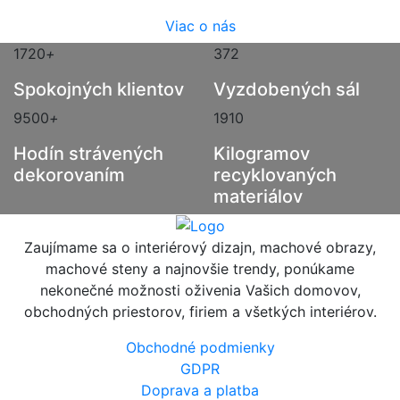
Viac o nás
1720
+
372
Spokojných klientov
Vyzdobených sál
9500
+
1910
Hodín strávených
Kilogramov
dekorovaním
recyklovaných
materiálov
Zaujímame sa o interiérový dizajn, machové obrazy,
machové steny a najnovšie trendy, ponúkame
nekonečné možnosti oživenia Vašich domovov,
obchodných priestorov, firiem a všetkých interiérov.
Obchodné podmienky
GDPR
Doprava a platba