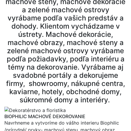
machové steny, machové dekorácie
a zelené machové ostrovy
vyrábame podľa vašich predstáv a
dohody. Klientom vychádzame v
ústrety. Machové dekorácie,
machové obrazy, machové steny a
zelené machové ostrovy vyrábame
podľa požiadavky, podľa interiéru a
témy na dekorovanie. Vyrábame aj
svadobné portály a dekorujeme
firmy, showroomy, nákupné centra,
kaviarne, hotely, obchodné domy,
súkromné domy a interiéry.
BIOPHILIC MACHOVÉ DEKOROVANIE
Navrhneme a vytvoríme do vášho interieru Biophilic
/prírodné/ prvky- machovú stenu, machový obraz,