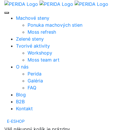
Machové steny
Ponuka machových stien
Moss refresh
Zelené steny
Tvorivé aktivity
Workshopy
Moss team art
O nás
Perida
Galéria
FAQ
Blog
B2B
Kontakt
E-ESHOP
Váš nákupný košík je prázdny