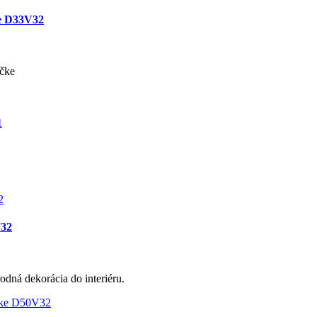
ke D33V32
ičke
1
V32
odná dekorácia do interiéru.