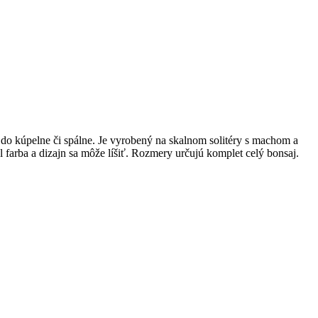
j do kúpelne či spálne. Je vyrobený na skalnom solitéry s machom a
 farba a dizajn sa môže líšiť. Rozmery určujú komplet celý bonsaj.