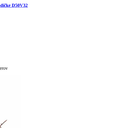
lodičke D50V32
ierov