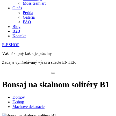
Moss team art
O nás
Perida
Galéria
FAQ
Blog
B2B
Kontakt
E-ESHOP
Váš nákupný košík je prázdny
Zadajte vyhľadávaný výraz a stlačte ENTER
Bonsaj na skalnom solitéry B1
Domov
E-shop
Machové dekorácie