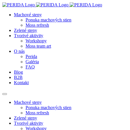
Machové steny
Ponuka machových stien
Moss refresh
Zelené steny
Tvorivé aktivity
Workshopy
Moss team art
O nás
Perida
Galéria
FAQ
Blog
B2B
Kontakt
Machové steny
Ponuka machových stien
Moss refresh
Zelené steny
Tvorivé aktivity
Workshopy