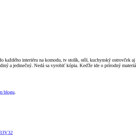
o každého interiéru na komodu, tv stolík, stôl, kuchynský ostrovček a
ediný a jedinečný. Nedá sa vyrobiť kópia. Keďže ide o prírodný materiál
om blogu
.