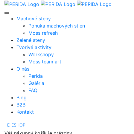
Machové steny
Ponuka machových stien
Moss refresh
Zelené steny
Tvorivé aktivity
Workshopy
Moss team art
O nás
Perida
Galéria
FAQ
Blog
B2B
Kontakt
E-ESHOP
Váš nákupný košík je prázdny