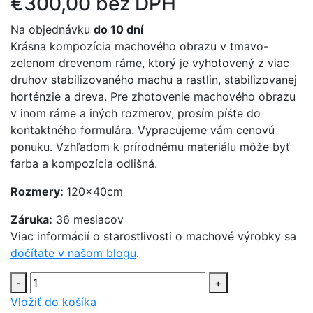
€300,00 bez DPH
Na objednávku
do 10 dní
Krásna kompozícia machového obrazu v tmavo-
zelenom drevenom ráme, ktorý je vyhotovený z viac
druhov stabilizovaného machu a rastlin, stabilizovanej
horténzie a dreva. Pre zhotovenie machového obrazu
v inom ráme a iných rozmerov, prosím píśte do
kontaktného formulára. Vypracujeme vám cenovú
ponuku. Vzhľadom k prírodnému materiálu môže byť
farba a kompozícia odlišná.
Rozmery:
120x40cm
Záruka:
36 mesiacov
Viac informácií o starostlivosti o machové výrobky sa
dočítate v našom blogu
.
-
+
Vložiť do košíka