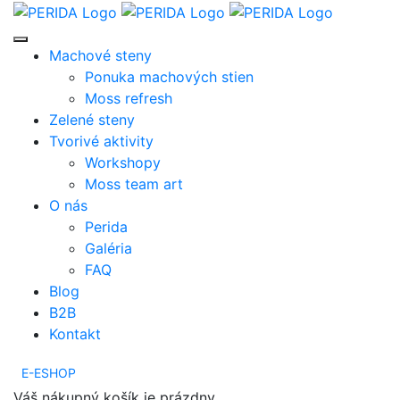
Machové steny
Ponuka machových stien
Moss refresh
Zelené steny
Tvorivé aktivity
Workshopy
Moss team art
O nás
Perida
Galéria
FAQ
Blog
B2B
Kontakt
E-ESHOP
Váš nákupný košík je prázdny