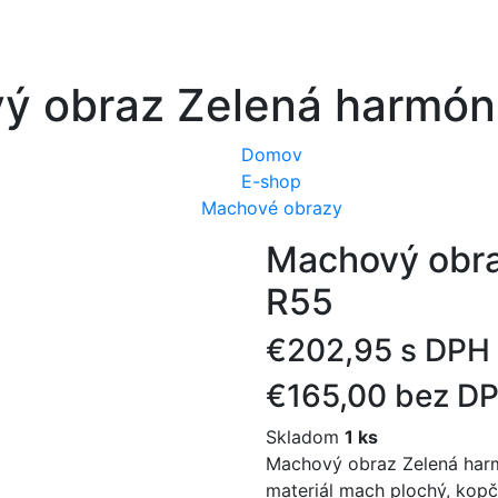
ý obraz Zelená harmóni
Domov
E-shop
Machové obrazy
Machový obra
R55
€202,95 s DPH
€165,00 bez D
Skladom
1 ks
Machový obraz Zelená harm
materiál mach plochý, kopč