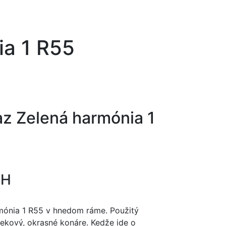
a 1 R55
z Zelená harmónia 1
PH
ónia 1 R55 v hnedom ráme. Použitý
ekový, okrasné konáre. Kedže ide o