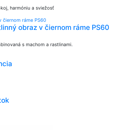
koj, harmóniu a sviežosť
linný obraz v čiernom ráme PS60
inovaná s machom a rastlinami.
ncia
tok