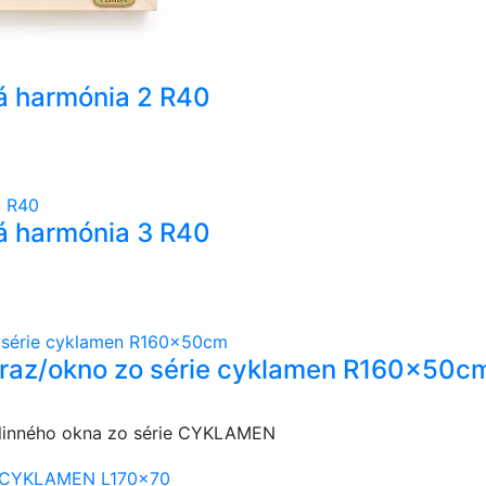
á harmónia 2 R40
á harmónia 3 R40
braz/okno zo série cyklamen R160x50c
linného okna zo série CYKLAMEN