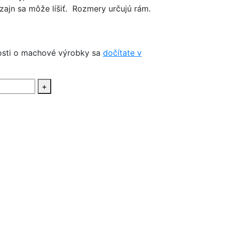
izajn sa môže líšiť. Rozmery určujú rám.
ivosti o machové výrobky sa
dočítate v
+