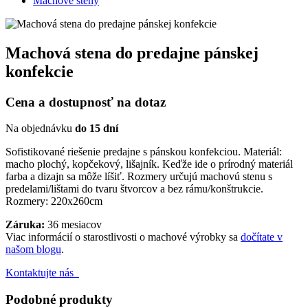
Machové steny
Machová stena do predajne pánskej
konfekcie
Cena a dostupnosť na dotaz
Na objednávku
do 15 dní
Sofistikované riešenie predajne s pánskou konfekciou. Materiál:
macho plochý, kopčekový, lišajník. Keďže ide o prírodný materiál
farba a dizajn sa môže líšiť. Rozmery určujú machovú stenu s
predelami/lištami do tvaru štvorcov a bez rámu/konštrukcie.
Rozmery: 220x260cm
Záruka:
36 mesiacov
Viac informácií o starostlivosti o machové výrobky sa
dočítate v
našom blogu
.
Kontaktujte nás
Podobné produkty