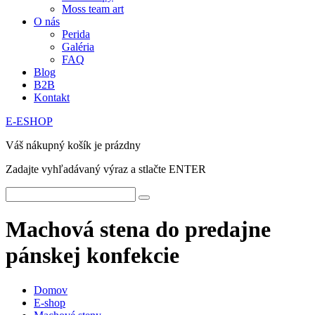
Moss team art
O nás
Perida
Galéria
FAQ
Blog
B2B
Kontakt
E-ESHOP
Váš nákupný košík je prázdny
Zadajte vyhľadávaný výraz a stlačte ENTER
Machová stena do predajne
pánskej konfekcie
Domov
E-shop