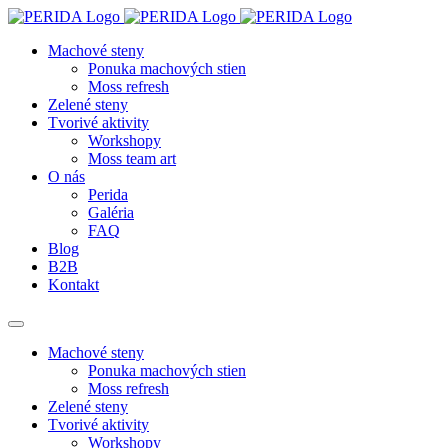
Machové steny
Ponuka machových stien
Moss refresh
Zelené steny
Tvorivé aktivity
Workshopy
Moss team art
O nás
Perida
Galéria
FAQ
Blog
B2B
Kontakt
Machové steny
Ponuka machových stien
Moss refresh
Zelené steny
Tvorivé aktivity
Workshopy