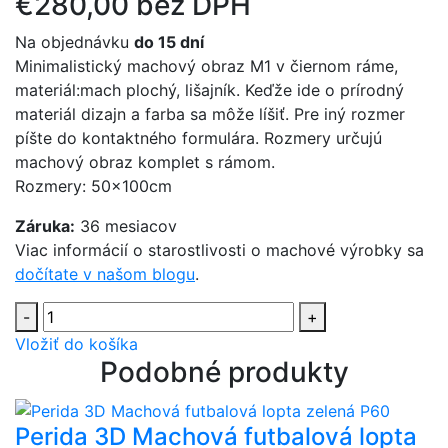
€280,00 bez DPH
Na objednávku
do 15 dní
Minimalistický machový obraz M1 v čiernom ráme,
materiál:mach plochý, lišajník. Keďže ide o prírodný
materiál dizajn a farba sa môže líšiť. Pre iný rozmer
píšte do kontaktného formulára. Rozmery určujú
machový obraz komplet s rámom.
Rozmery: 50x100cm
Záruka:
36 mesiacov
Viac informácií o starostlivosti o machové výrobky sa
dočítate v našom blogu
.
-
+
Vložiť do košíka
Podobné produkty
Perida 3D Machová futbalová lopta