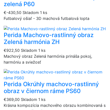
zelená P60
€-430,50
Skladom 1 ks
Futbalový ošiaľ - 3D machová futbalová lopta
Perida Machovo-rastlinný obraz
Zelená harmónia ZH
€922,50
Skladom 1 ks
Machový obraz Zelená harmónia prináša pokoj,
harmóniu a sviežosť
Perida Okrúhly machovo-rastlinný
obraz v čiernom ráme PS60
€369,00
Skladom 1 ks
Krásna kompozícia machového obrazu kombinovaná s