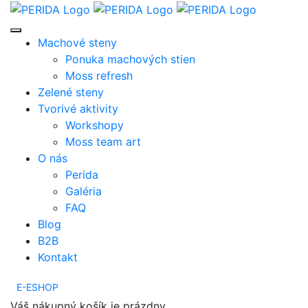
Machové steny
Ponuka machových stien
Moss refresh
Zelené steny
Tvorivé aktivity
Workshopy
Moss team art
O nás
Perida
Galéria
FAQ
Blog
B2B
Kontakt
E-ESHOP
Váš nákupný košík je prázdny