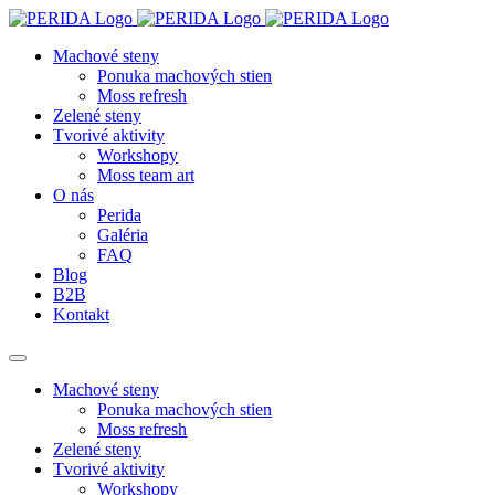
Machové steny
Ponuka machových stien
Moss refresh
Zelené steny
Tvorivé aktivity
Workshopy
Moss team art
O nás
Perida
Galéria
FAQ
Blog
B2B
Kontakt
Machové steny
Ponuka machových stien
Moss refresh
Zelené steny
Tvorivé aktivity
Workshopy