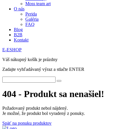
Moss team art
O nás
Perida
Galéria
FAQ
Blog
B2B
Kontakt
E-ESHOP
Váš nákupný košík je prázdny
Zadajte vyhľadávaný výraz a stlačte ENTER
404 - Produkt sa nenašiel!
Požadovaný produkt nebol nájdený.
Je možné, že produkt bol vyradený z ponuky.
Späť na ponuku produktov