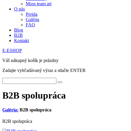
Moss team art
O nás
Perida
Galéria
FAQ
Blog
B2B
Kontakt
E-ESHOP
Váš nákupný košík je prázdny
Zadajte vyhľadávaný výraz a stlačte ENTER
B2B spolupráca
Galéria:
B2B spolupráca
B2B spolupráca