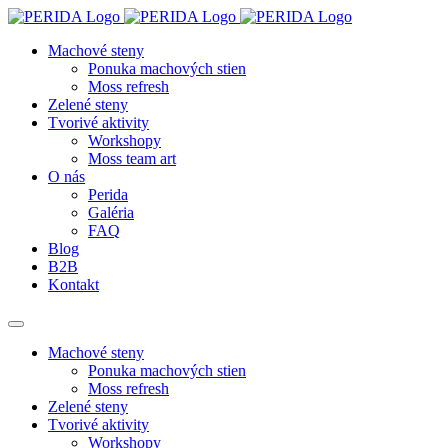
Machové steny
Ponuka machových stien
Moss refresh
Zelené steny
Tvorivé aktivity
Workshopy
Moss team art
O nás
Perida
Galéria
FAQ
Blog
B2B
Kontakt
Machové steny
Ponuka machových stien
Moss refresh
Zelené steny
Tvorivé aktivity
Workshopy