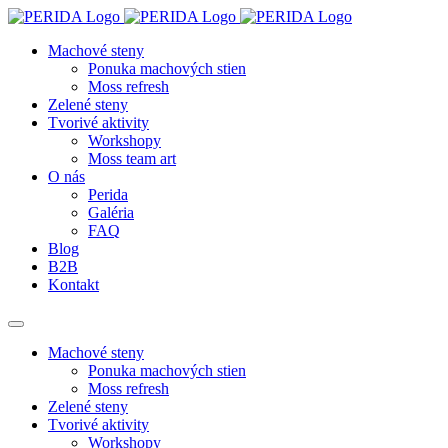
Machové steny
Ponuka machových stien
Moss refresh
Zelené steny
Tvorivé aktivity
Workshopy
Moss team art
O nás
Perida
Galéria
FAQ
Blog
B2B
Kontakt
Machové steny
Ponuka machových stien
Moss refresh
Zelené steny
Tvorivé aktivity
Workshopy