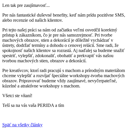
Len tak pre zaujímavosť...
Pre nás fantastické duševné benefity, keď nám prídu pozitívne SMS,
alebo recenzie od našich klientov.
Pri tejto našej práci sa nám od začiatku veľmi osvedčil korektný
prístup k zákazníkom, čo je pre nás samozrejmosť. Pri tvorbe
machových obrazov, stien a dekorácií je dôležité vychádzať v
ústrety, dodržať termíny a dohodu o cenovej relácií. Sme radi, že
spokojnosť našich klientov sa rozrastá. Aj naďalej sa budeme snažiť
spestriť, vylepšiť, zdokonaliť, obohatiť a prekvapiť vás našou
tvorbou machových stien, obrazov a dekorácií.
Pre kreatívcov, ktorí radi pracujú s machom a prírodným materiálom
chceme vylepšiť a rozvíjať špeciálne workshopy-tvorba machových
obrazov. Pripravovať budeme vždy zaujímavé, nevyčerpateľné,
kúzelné a atraktívne workshopy s machom.
Všetci ste vítaní!
Teší sa na vás vaša PERIDA a tím
Späť na všetky články