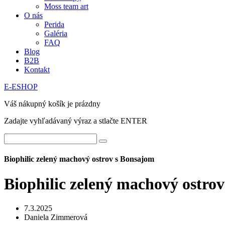
Moss team art
O nás
Perida
Galéria
FAQ
Blog
B2B
Kontakt
E-ESHOP
Váš nákupný košík je prázdny
Zadajte vyhľadávaný výraz a stlačte ENTER
Biophilic zelený machový ostrov s Bonsajom
Biophilic zelený machový ostro
7.3.2025
Daniela Zimmerová