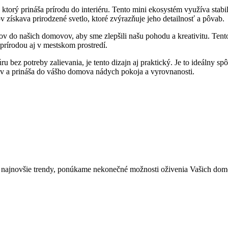
torý prináša prírodu do interiéru. Tento mini ekosystém využíva stabi
v získava prirodzené svetlo, ktoré zvýrazňuje jeho detailnosť a pôvab.
ov do našich domovov, aby sme zlepšili našu pohodu a kreativitu. Tento
 prírodou aj v mestskom prostredí.
 bez potreby zalievania, je tento dizajn aj praktický. Je to ideálny s
lov a prináša do vášho domova nádych pokoja a vyrovnanosti.
 najnovšie trendy, ponúkame nekonečné možnosti oživenia Vašich domov