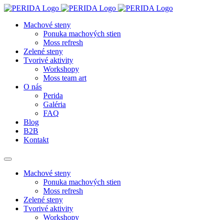
Machové steny
Ponuka machových stien
Moss refresh
Zelené steny
Tvorivé aktivity
Workshopy
Moss team art
O nás
Perida
Galéria
FAQ
Blog
B2B
Kontakt
Machové steny
Ponuka machových stien
Moss refresh
Zelené steny
Tvorivé aktivity
Workshopy