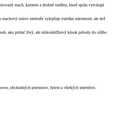
lizovaný mach, kamene a drobné rastliny, ktoré spolu vytvárajú
 machový ostrov nielenže vylepšuje estetiku miestnosti, ale tiež
pôsob, ako pridať živý, ale nízkoúdržbový kúsok prírody do vášho
ov, obchodných priestorov, firiem a všetkých interiérov.