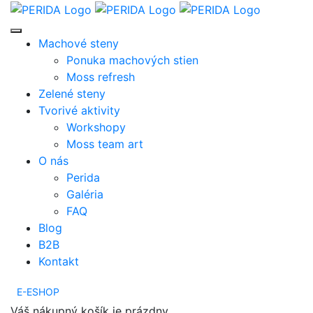
Machové steny
Ponuka machových stien
Moss refresh
Zelené steny
Tvorivé aktivity
Workshopy
Moss team art
O nás
Perida
Galéria
FAQ
Blog
B2B
Kontakt
E-ESHOP
Váš nákupný košík je prázdny