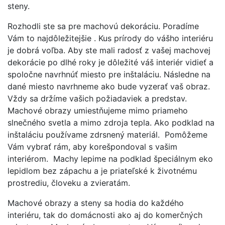
steny.
Rozhodli ste sa pre machovú dekoráciu. Poradíme
Vám to najdôležitejšie . Kus prírody do vášho interiéru
je dobrá voľba. Aby ste mali radosť z vašej machovej
dekorácie po dlhé roky je dôležité váš interiér vidieť a
spoločne navrhnúť miesto pre inštaláciu. Následne na
dané miesto navrhneme ako bude vyzerať vaš obraz.
Vždy sa držíme vašich požiadaviek a predstav.
Machové obrazy umiestňujeme mimo priameho
slnečného svetla a mimo zdroja tepla. Ako podklad na
inštaláciu používame zdrsnený materiál. Pomôžeme
Vám vybrať rám, aby korešpondoval s vašim
interiérom. Machy lepime na podklad špeciálnym eko
lepidlom bez zápachu a je priateľské k životnému
prostrediu, človeku a zvieratám.
Machové obrazy a steny sa hodia do každého
interiéru, tak do domácnosti ako aj do komerčných